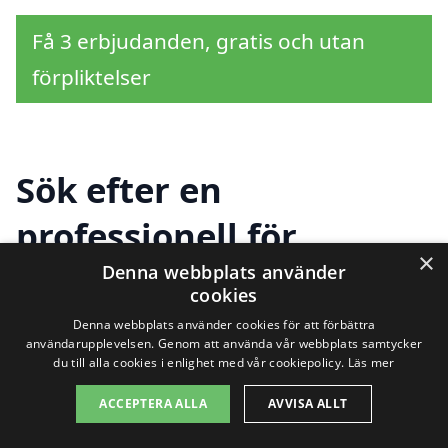
Få 3 erbjudanden, gratis och utan
förpliktelser
Sök efter en
professionell för
×
solpaneler i andra
Denna webbplats använder
cookies
städer nära Alvik
Denna webbplats använder cookies för att förbättra
användarupplevelsen. Genom att använda vår webbplats samtycker
du till alla cookies i enlighet med vår cookiepolicy.
Läs mer
Att hitta hjälp med installation av
ACCEPTERA ALLA
AVVISA ALLT
solpaneler i Alvik
behöver inte vara en