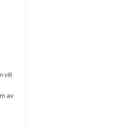
 vill
um av