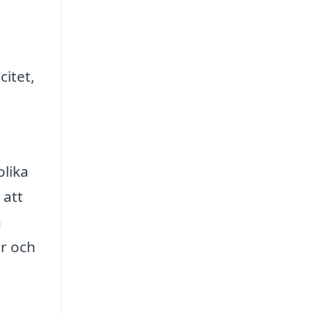
citet,
i
olika
 att
n
r och