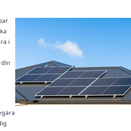
bar
ska
ra i
 din
begära
dig