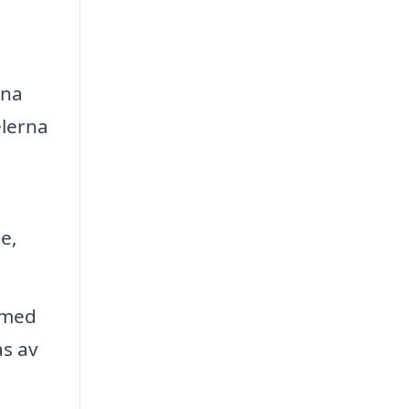
ina
elerna
e,
 med
s av