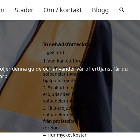
m
Städer
Om / kontakt
Blogg
Innehållsförteckning
gömma
1
Vad kan ett företag
som är specialiserat på
följer denna guide och använder vår offerttjänst får du
solpaneler i Anderstorp
orp.
hjälpa till med?
2
Få alltid minst 3
erbjudanden för
solpaneler i Anderstorp
3
Få 3 erbjudanden för
solpaneler i Anderstorp
från professionella
företag
4
Hur mycket kostar