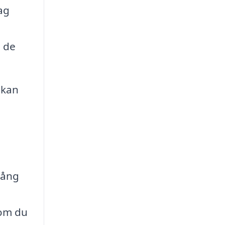
ag
a de
 kan
gång
 om du