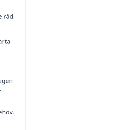
e råd
arta
tegen
v
behov.