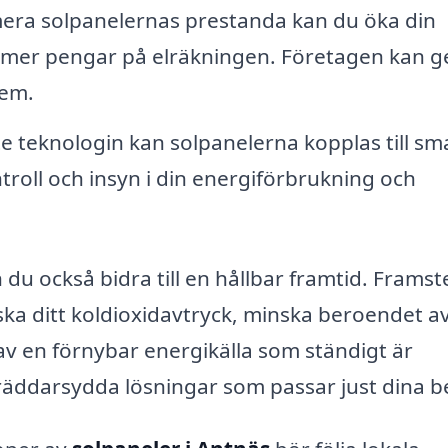
ra solpanelernas prestanda kan du öka din
mer pengar på elräkningen. Företagen kan g
tem.
 teknologin kan solpanelerna kopplas till sm
troll och insyn i din energiförbrukning och
 du också bidra till en hållbar framtid. Frams
ska ditt koldioxidavtryck, minska beroendet a
 av en förnybar energikälla som ständigt är
å skräddarsydda lösningar som passar just dina 