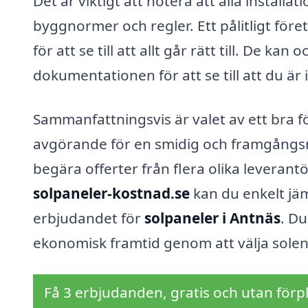
Det är viktigt att notera att alla installat
byggnormer och regler. Ett pålitligt fö
för att se till att allt går rätt till. De 
dokumentationen för att se till att du är 
Sammanfattningsvis är valet av ett bra f
avgörande för en smidig och framgångsrik 
begära offerter från flera olika levera
solpaneler-kostnad.se
kan du enkelt jäm
erbjudandet för
solpaneler i Antnäs
. D
ekonomisk framtid genom att välja solen
Få 3 erbjudanden, gratis och utan förpl