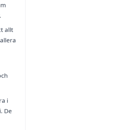
om
.
 allt
allera
och
a i
i. De