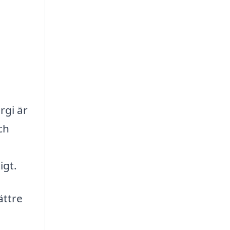
rgi är
ch
igt.
ättre