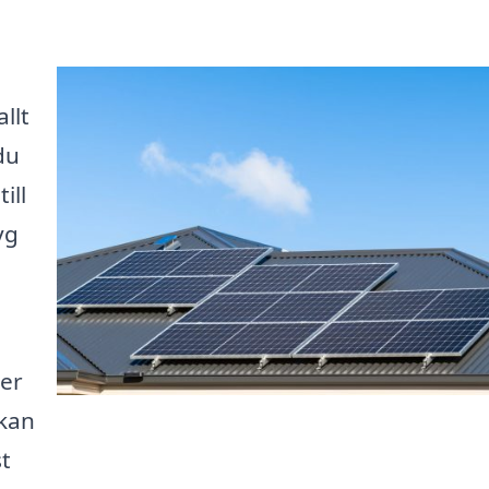
llt
du
ill
yg
ter
 kan
t