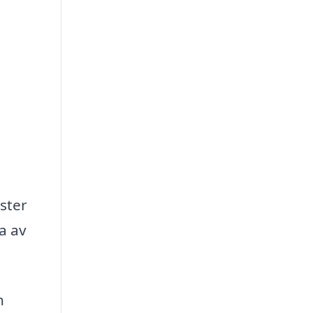
t
nster
a av
n