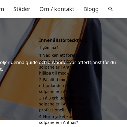
m
Städer
Om / kontakt
Blogg
Innehållsförteckning
gömma
1
Vad kan ett företag
som är specialiserat på
följer denna guide och använder vår offerttjänst får du
solpaneler i Antnäs
s.
hjälpa till med?
2
Få alltid minst 3
erbjudanden för
solpaneler i Antnäs
3
Få 3 erbjudanden för
solpaneler i Antnäs från
professionella företag
4
Hur mycket kostar
solpaneler i Antnäs?