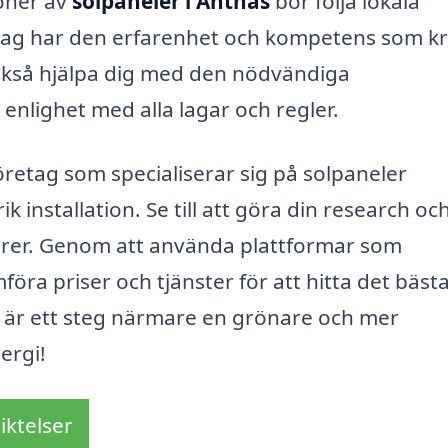
ioner av
solpaneler i Antnäs
bör följa lokala
retag har den erfarenhet och kompetens som k
kan också hjälpa dig med den nödvändiga
i enlighet med alla lagar och regler.
öretag som specialiserar sig på solpaneler
installation. Se till att göra din research oc
ntörer. Genom att använda plattformar som
föra priser och tjänster för att hitta det bäst
u är ett steg närmare en grönare och mer
ergi!
iktelser