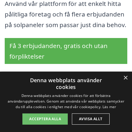
Använd vår plattform för att enkelt hitta
pålitliga företag och få flera erbjudanden
på solpaneler som passar just dina behov.
Få 3 erbjudanden, gratis och utan
förpliktelser
×
Denna webbplats använder
Sök efter en
cookies
Denna webbplats använder cookies för att förbättra
professionell för
användarupplevelsen. Genom att använda vår webbplats samtycker
du till alla cookies i enlighet med vår cookiepolicy.
Läs mer
solpaneler i andra
ACCEPTERA ALLA
AVVISA ALLT
städer nära Åshammar