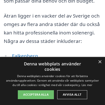
som passar dina behov och din budget.
Ätran ligger i en vacker del av Sverige och
omges av flera andra städer där du också
kan hitta professionella inom solenergi.
Några av dessa städer inkluderar:
Falkenberg
×
Denna webbplats använder
Slöinge
cookies
Denna webbplats använder cookies för att förbättra
Vessigebro
användarupplevelsen. Genom att använda vår webbplats samtycker
du till alla cookies i enlighet med vår cookiepolicy.
Läs mer
Löftadalens by
ACCEPTERA ALLA
AVVISA ALLT
Hyltebruk