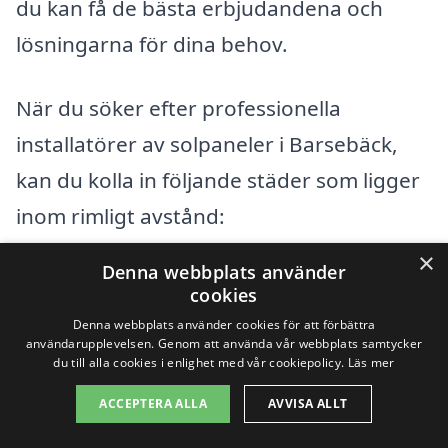
du kan få de bästa erbjudandena och
lösningarna för dina behov.
När du söker efter professionella
installatörer av solpaneler i Barsebäck,
kan du kolla in följande städer som ligger
inom rimligt avstånd:
×
Denna webbplats använder
Kävlinge
cookies
Löddeköpinge
Denna webbplats använder cookies för att förbättra
användarupplevelsen. Genom att använda vår webbplats samtycker
du till alla cookies i enlighet med vår cookiepolicy.
Läs mer
Staffanstorp
ACCEPTERA ALLA
AVVISA ALLT
Svedala