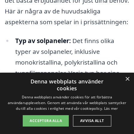
det bästa erbjudandet för just dina behov.
Här är några av de huvudsakliga
aspekterna som spelar in i prissättningen:
Typ av solpaneler:
Det finns olika
typer av solpaneler, inklusive
monokristallina, polykristallina och
tunnfilmspaneler. Varje typ har sina
×
Denna webbplats använder
egna fördelar och nackdelar, och
cookies
priset kan variera beroende på vilken
Denna webbplats använder cookies för att förbättra
användarupplevelsen. Genom att använda vår webbplats samtycker
typ du väljer.
du till alla cookies i enlighet med vår cookiepolicy.
Läs mer
Installation:
Kostnaden för
ACCEPTERA ALLA
AVVISA ALLT
installation av solpaneler i Berg kan