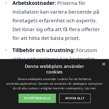
Arbetskostnader:
Priserna för
installation kan variera beroende på
företagets erfarenhet och expertis.
Det lönar sig ofta att få flera offerter
för att hitta det bästa priset.
Tillbehör och utrustning:
Förutom
själva solpanelerna kan kostnaden
×
Denna webbplats använder
påverkas av annat material som
cookies
växelriktare, montering och
Denna webbplats använder cookies för att förbättra
användarupplevelsen. Genom att använda vår webbplats samtycker
eventuella batterilagringssystem.
du till alla cookies i enlighet med vår cookiepolicy.
Läs mer
Stöd och bidrag:
Offentliga
ACCEPTERA ALLA
AVVISA ALLT
subventioner eller skatterabatter för