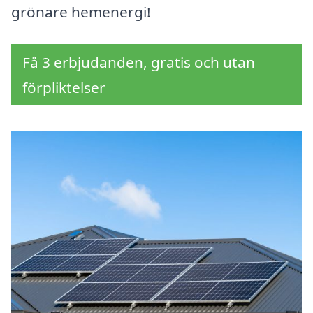
grönare hemenergi!
Få 3 erbjudanden, gratis och utan
förpliktelser