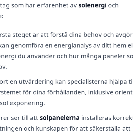
etag som har erfarenhet av
solenergi
och
e:
rsta steget är att förstå dina behov och avgö
 kan genomföra en energianalys av ditt hem el
et energi du använder och hur många paneler 
ov.
ort en utvärdering kan specialisterna hjälpa til
stemet för dina förhållanden, inklusive orien
 sol exponering.
er ser till att
solpanelerna
installeras korrek
ningen och kunskapen för att säkerställa att