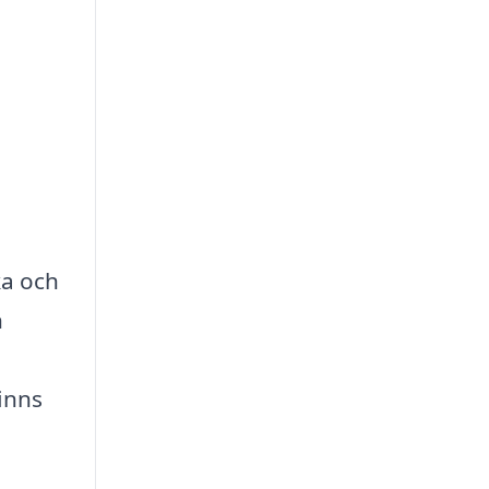
ka och
h
finns