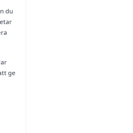
n du
letar
era
rar
att ge