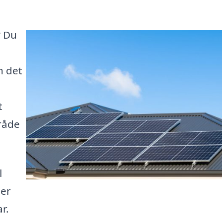
? Du
n det
t
mråde
l
ler
r.