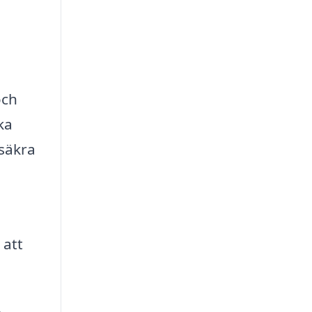
och
ka
rsäkra
 att