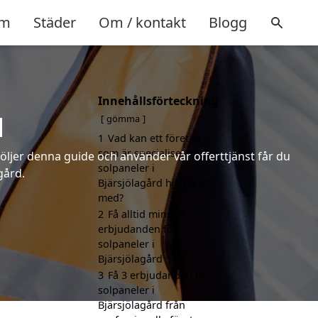
m
Städer
Om / kontakt
Blogg
Innehållsförteckning
d
gömma
1
Vad kan ett företag
som är specialiserat på
följer denna guide och använder vår offerttjänst får du
solpaneler i
gård.
Bjärsjölagård hjälpa till
med?
2
Få alltid minst 3
erbjudanden för
solpaneler i
Bjärsjölagård
3
Få 3 erbjudanden för
solpaneler i
Bjärsjölagård från