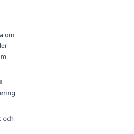
ra om
ler
som
l
tering
t och