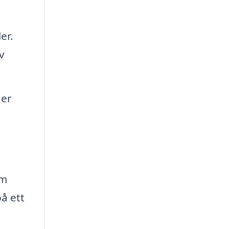
er.
v
der
em
å ett