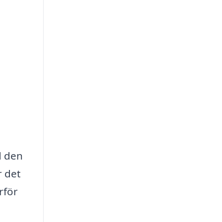
d den
r det
rför