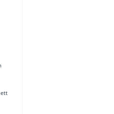
n
ett