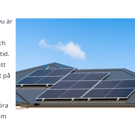
Du är
ch
tid.
att
t på
öra
som