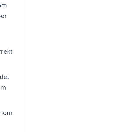
 om
per
rrekt
ndet
om
enom