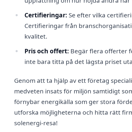
uppfattning om hur nöjda andra har v
Certifieringar:
Se efter vilka certifi
Certifieringar från branschorganisat
kvalitet.
Pris och offert:
Begär flera offerter fö
inte bara titta på det lägsta priset u
Genom att ta hjälp av ett företag specia
medveten insats för miljön samtidigt som
förnybar energikälla som ger stora förde
utforska möjligheterna och hitta rätt f
solenergi-resa!