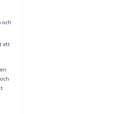
m och
t att
 en
 och
tt