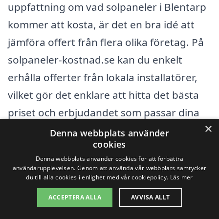
uppfattning om vad solpaneler i Blentarp
kommer att kosta, är det en bra idé att
jämföra offert från flera olika företag. På
solpaneler-kostnad.se kan du enkelt
erhålla offerter från lokala installatörer,
vilket gör det enklare att hitta det bästa
priset och erbjudandet som passar dina
×
behov. Genom att överväga dessa
Denna webbplats använder
cookies
faktorer kan du maximera din investering
Denna webbplats använder cookies för att förbättra
och dra nytta av fördelarna med solenergi
användarupplevelsen. Genom att använda vår webbplats samtycker
du till alla cookies i enlighet med vår cookiepolicy.
Läs mer
i Blentarp.
ACCEPTERA ALLA
AVVISA ALLT
Få 3 erbjudanden, gratis och utan