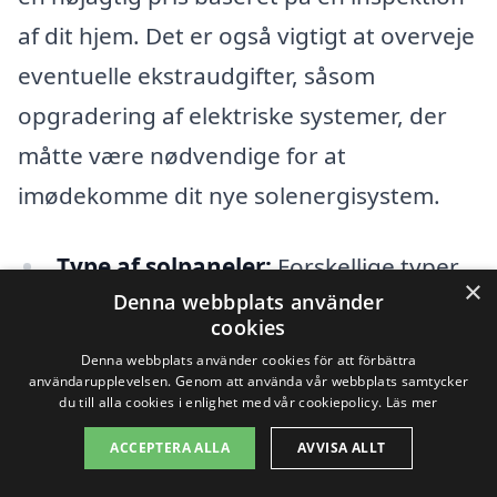
af dit hjem. Det er også vigtigt at overveje
eventuelle ekstraudgifter, såsom
opgradering af elektriske systemer, der
måtte være nødvendige for at
imødekomme dit nye solenergisystem.
Type af solpaneler:
Forskellige typer
×
Denna webbplats använder
har forskellige prisklasser.
cookies
Installationsomkostninger:
Denna webbplats använder cookies för att förbättra
användarupplevelsen. Genom att använda vår webbplats samtycker
Variationen afhænger af dit tag og
du till alla cookies i enlighet med vår cookiepolicy.
Läs mer
installationens kompleksitet.
ACCEPTERA ALLA
AVVISA ALLT
Støtteordninger:
Tjek om der findes