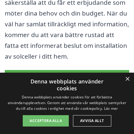
säkerställa att du får ett erbjudande som
möter dina behov och din budget. När du
väl har samlat tillräckligt med information,
kommer du att vara bättre rustad att
fatta ett informerat beslut om installation
av solceller i ditt hem.
Få 3 erbjudanden, gratis och utan
×
Denna webbplats använder
förpliktelser
cookies
Denna webbplats använder cookies för att förbättra
användarupplevelsen. Genom att använda vår webbplats samtycker
du till alla cookies i enlighet med vår cookiepolicy.
Läs mer
Sök efter en
ACCEPTERA ALLA
AVVISA ALLT