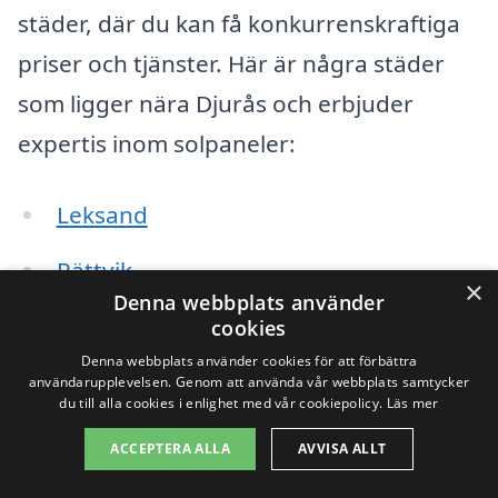
städer, där du kan få konkurrenskraftiga
priser och tjänster. Här är några städer
som ligger nära Djurås och erbjuder
expertis inom solpaneler:
Leksand
Rättvik
×
Denna webbplats använder
Borlänge
cookies
Denna webbplats använder cookies för att förbättra
Falun
användarupplevelsen. Genom att använda vår webbplats samtycker
du till alla cookies i enlighet med vår cookiepolicy.
Läs mer
Gagnef
ACCEPTERA ALLA
AVVISA ALLT
Mockfjärd