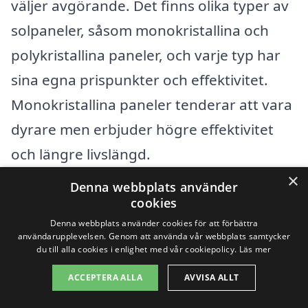
väljer avgörande. Det finns olika typer av
solpaneler, såsom monokristallina och
polykristallina paneler, och varje typ har
sina egna prispunkter och effektivitet.
Monokristallina paneler tenderar att vara
dyrare men erbjuder högre effektivitet
och längre livslängd.
×
Denna webbplats använder
En annan viktig faktor är installationen.
cookies
Kostnaden för montering kan variera
Denna webbplats använder cookies för att förbättra
användarupplevelsen. Genom att använda vår webbplats samtycker
beroende på takets struktur och platsens
du till alla cookies i enlighet med vår cookiepolicy.
Läs mer
specifika förhållanden. Professionell
ACCEPTERA ALLA
AVVISA ALLT
installation är rekommenderad, och det