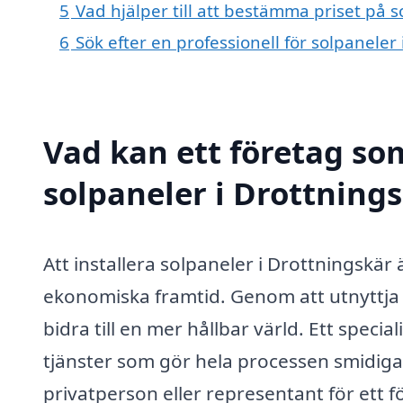
5
Vad hjälper till att bestämma priset på s
6
Sök efter en professionell för solpanele
Vad kan ett företag som
solpaneler i Drottnings
Att installera solpaneler i Drottningskär
ekonomiska framtid. Genom att utnyttja 
bidra till en mer hållbar värld. Ett speci
tjänster som gör hela processen smidiga
privatperson eller representant för ett f