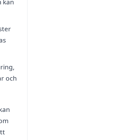
m kan
ster
as
ring,
ar och
 kan
nom
tt