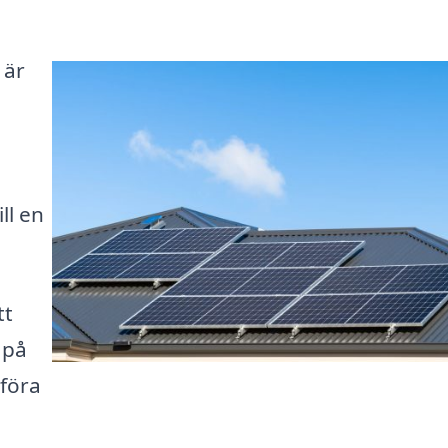
 är
ll en
tt
 på
mföra