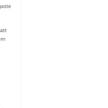
gaste
att
tem