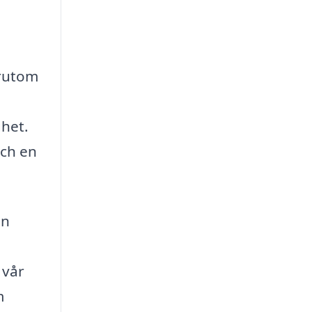
örutom
ghet.
och en
in
 vår
m