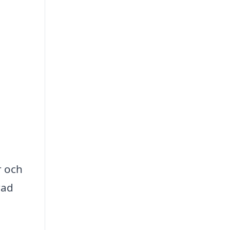
r och
rad