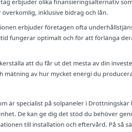
ag erbjuder olika finansieringsalternativ so
 överkomlig, inklusive bidrag och lån.
ationen erbjuder företagen ofta underhållstjän
lltid fungerar optimalt och för att förlänga der
kerställa att du får ut det mesta av din investe
ch mätning av hur mycket energi du producer
 är specialist på solpaneler i Drottningskär
renhet. De kan ge dig det stöd du behöver ge
tionen till installation och eftervård. På så sä