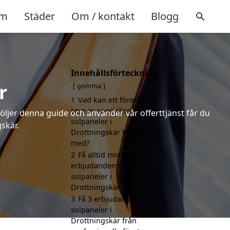
m
Städer
Om / kontakt
Blogg
Innehållsförteckning
r
gömma
1
Vad kan ett företag
som är specialiserat på
följer denna guide och använder vår offerttjänst får du
solpaneler i
gskär.
Drottningskär hjälpa till
med?
2
Få alltid minst 3
erbjudanden för
solpaneler i
Drottningskär
3
Få 3 erbjudanden för
solpaneler i
Drottningskär från