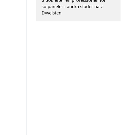
6
Sök efter en professionell för
solpaneler i andra städer nära
Dyvelsten