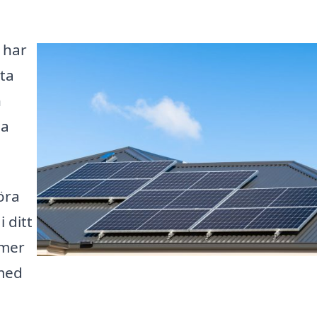
 har
tta
h
na
öra
i ditt
 mer
 med