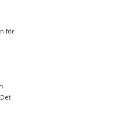
n för
en
 Det