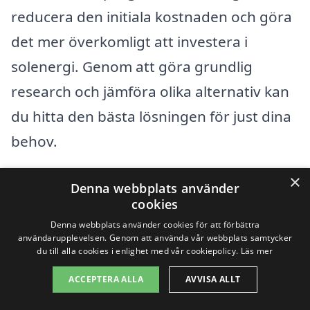
reducera den initiala kostnaden och göra
det mer överkomligt att investera i
solenergi. Genom att göra grundlig
research och jämföra olika alternativ kan
du hitta den bästa lösningen för just dina
behov.
×
Att tänka på alla dessa faktorer när du
Denna webbplats använder
cookies
letar efter
solpaneler i Färila
kan spara
Denna webbplats använder cookies för att förbättra
dig både tid och pengar. Plattformar som
användarupplevelsen. Genom att använda vår webbplats samtycker
du till alla cookies i enlighet med vår cookiepolicy.
Läs mer
solpaneler-kostnad.se gör det enklare att
ACCEPTERA ALLA
AVVISA ALLT
navigera i valet av installatör och att få
flera konkurrenskraftiga offerter, vilket