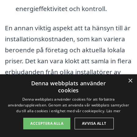
energieffektivitet och kontroll.
En annan viktig aspekt att ta hänsyn till är
installationskostnaden, som kan variera
beroende på företag och aktuella lokala
priser. Det kan vara klokt att samla in flera
erbjudanden från olika installatörer av
×
solpaneler i Fjällbacka. Genom att göra
Denna webbplats använder
cookies
detta får du en bättre uppfattning om
Denna webbplats använder cookies för att förbättra
marknadspriserna och kan hitta ett
användarupplevelsen. Genom att använda vår webbplats samtycker
du till alla cookies i enlighet med vår cookiepolicy.
Läs mer
erbjudande som passar din budget.
ACCEPTERA ALLA
AVVISA ALLT
Slutligen är det bra att tänka på