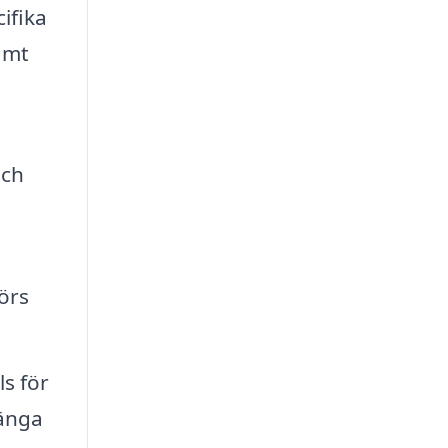
ifika
amt
och
förs
ls för
länga