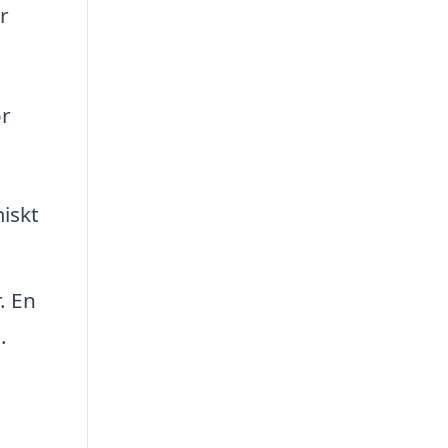
r
ör
iskt
. En
.