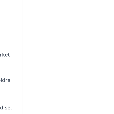
erket
bidra
d.se,