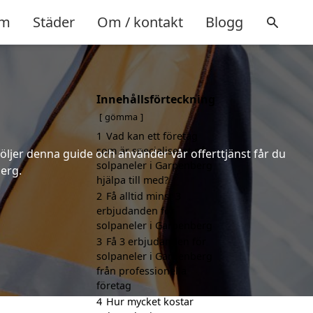
m
Städer
Om / kontakt
Blogg
Innehållsförteckning
gömma
1
Vad kan ett företag
som är specialiserat på
följer denna guide och använder vår offerttjänst får du
solpaneler i Garpenberg
berg.
hjälpa till med?
2
Få alltid minst 3
erbjudanden för
solpaneler i Garpenberg
3
Få 3 erbjudanden för
solpaneler i Garpenberg
från professionella
företag
4
Hur mycket kostar