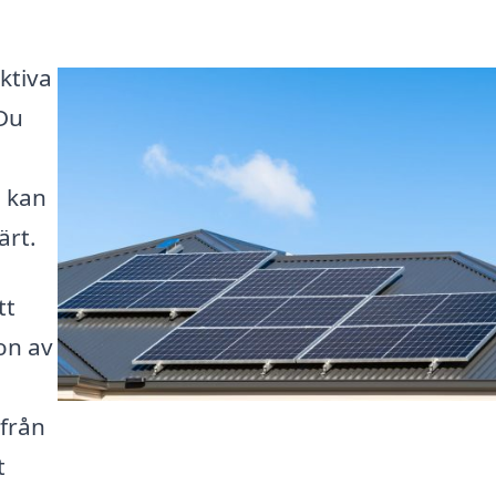
ktiva
Du
n kan
ärt.
tt
ion av
 från
t