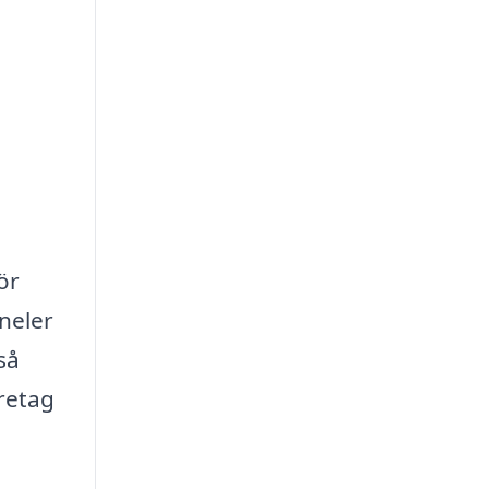
ör
neler
så
öretag