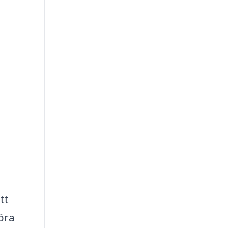
tt
öra