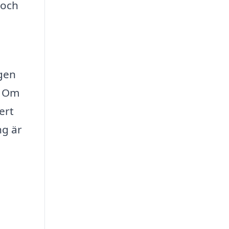
 och
ngen
. Om
ert
ng är