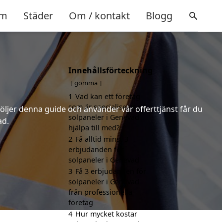
m
Städer
Om / kontakt
Blogg
Innehållsförteckning
gömma
1
Vad kan ett företag
som är specialiserat på
följer denna guide och använder vår offerttjänst får du
solpaneler i Genevad
ad.
hjälpa till med?
2
Få alltid minst 3
erbjudanden för
solpaneler i Genevad
3
Få 3 erbjudanden för
solpaneler i Genevad
från professionella
företag
4
Hur mycket kostar