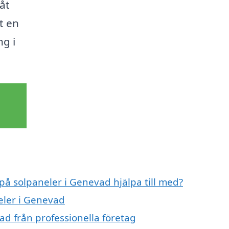
åt
t en
g i
 på solpaneler i Genevad hjälpa till med?
eler i Genevad
ad från professionella företag