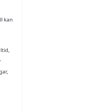
l kan
tid,
.
gar,