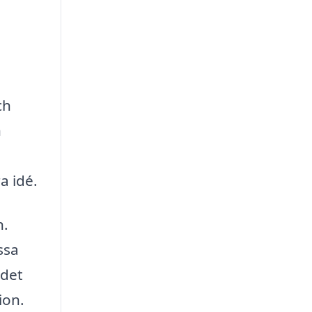
ch
n
a idé.
n.
ssa
 det
ion.