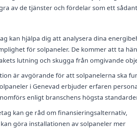
ra av de tjänster och fördelar som ett sådan
ag kan hjälpa dig att analysera dina energib
mplighet för solpaneler. De kommer att ta hä
 takets lutning och skugga från omgivande obje
ation är avgörande för att solpanelerna ska f
olpaneler i Genevad erbjuder erfaren persona
genomförs enligt branschens högsta standarder
ag kan ge råd om finansieringsalternativ,
m kan göra installationen av solpaneler mer