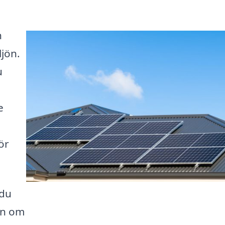
n
jön.
u
e
ör
 du
on om