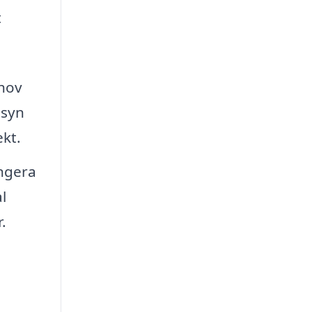
t
ehov
nsyn
kt.
ungera
l
.