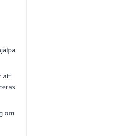
hjälpa
 att
ceras
ig om