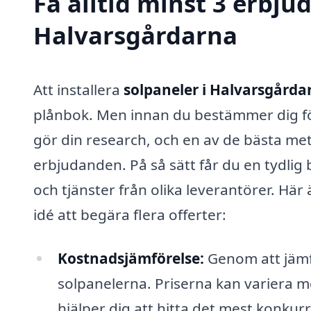
Få alltid minst 3 erbju
Halvarsgårdarna
Att installera
solpaneler i Halvarsgårda
plånbok. Men innan du bestämmer dig för v
gör din research, och en av de bästa me
erbjudanden. På så sätt får du en tydlig 
och tjänster från olika leverantörer. Här 
idé att begära flera offerter:
Kostnadsjämförelse:
Genom att jämför
solpanelerna. Priserna kan variera m
hjälper dig att hitta det mest konkur