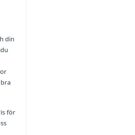
h din
 du
kor
 bra
is för
ess