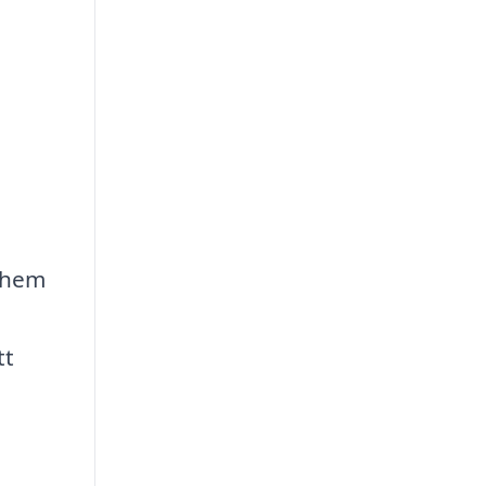
e hem
tt