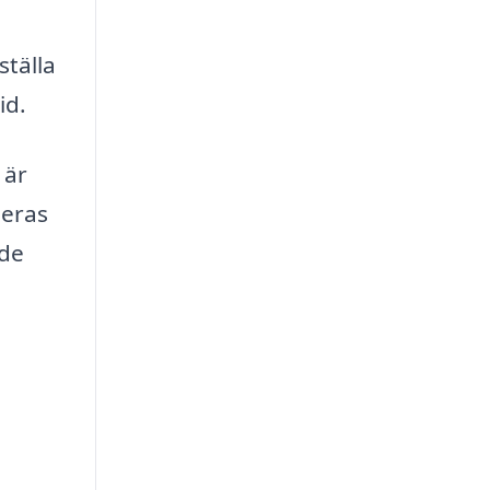
ställa
id.
 är
leras
åde