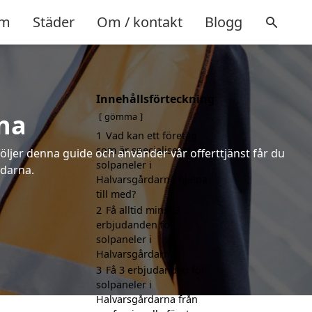
m
Städer
Om / kontakt
Blogg
Innehållsförteckning
rna
gömma
1
Vad kan ett företag
som är specialiserat på
följer denna guide och använder vår offerttjänst får du
solpaneler i
rdarna.
Halvarsgårdarna hjälpa
till med?
2
Få alltid minst 3
erbjudanden för
solpaneler i
Halvarsgårdarna
3
Få 3 erbjudanden för
solpaneler i
Halvarsgårdarna från