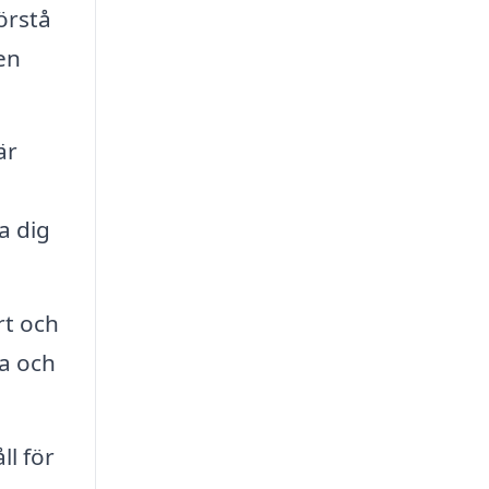
örstå
en
är
a dig
rt och
da och
ll för