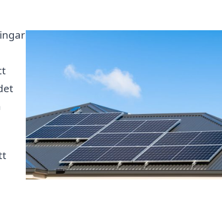
ningar
tt
det
n
tt