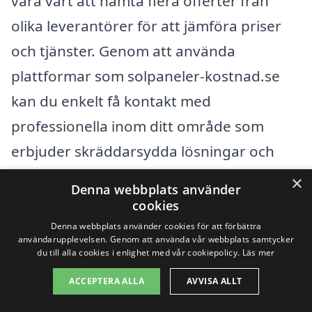
vara värt att hämta flera offerter från
olika leverantörer för att jämföra priser
och tjänster. Genom att använda
plattformar som solpaneler-kostnad.se
kan du enkelt få kontakt med
professionella inom ditt område som
erbjuder skräddarsydda lösningar och
konkurrenskraftiga priser. Att hitta rätt
×
Denna webbplats använder
firma kan göra stor skillnad både när det
cookies
gäller pris och den kvalitet av service du
Denna webbplats använder cookies för att förbättra
användarupplevelsen. Genom att använda vår webbplats samtycker
får.
du till alla cookies i enlighet med vår cookiepolicy.
Läs mer
ACCEPTERA ALLA
AVVISA ALLT
Få 3 erbjudanden, gratis och utan