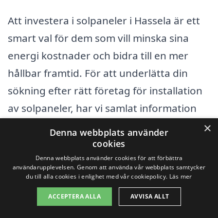
Att investera i solpaneler i Hassela är ett
smart val för dem som vill minska sina
energi kostnader och bidra till en mer
hållbar framtid. För att underlätta din
sökning efter rätt företag för installation
av solpaneler, har vi samlat information
om relaterade alternativ i närliggande
×
Denna webbplats använder
städer. Oavsett om du befinner dig i
cookies
Denna webbplats använder cookies för att förbättra
Hudiksvall
, Borghamn, Möjlig,
Gnarp
, eller
användarupplevelsen. Genom att använda vår webbplats samtycker
Liden
, finns det professionella som kan
du till alla cookies i enlighet med vår cookiepolicy.
Läs mer
hjälpa dig att få en anpassad lösning för
ACCEPTERA ALLA
AVVISA ALLT
dina behov.