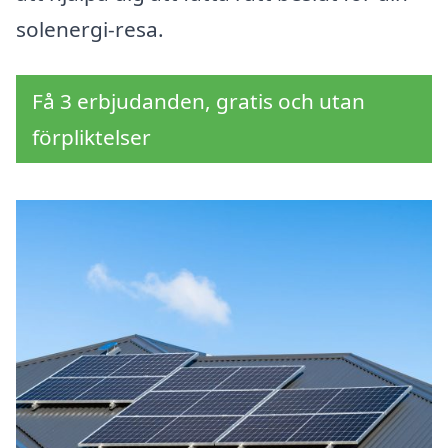
solenergi-resa.
Få 3 erbjudanden, gratis och utan
förpliktelser