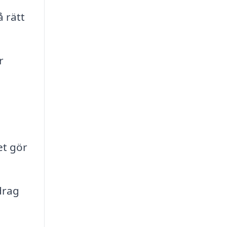
å rätt
r
et gör
drag