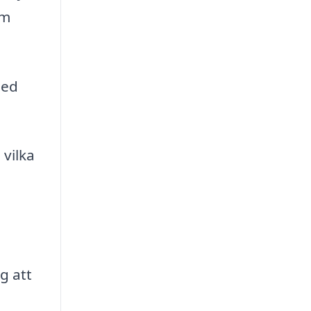
om
med
 vilka
g att