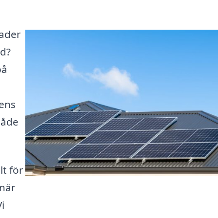
ader
id?
på
lens
både
t för
 när
i