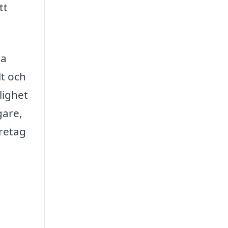
tt
ra
lt och
lighet
gare,
öretag