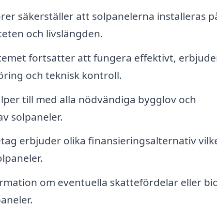
rer säkerställer att solpanelerna installeras p
iteten och livslängden.
temet fortsätter att fungera effektivt, erbjude
ring och teknisk kontroll.
lper till med alla nödvändiga bygglov och
av solpaneler.
g erbjuder olika finansieringsalternativ vilk
olpaneler.
rmation om eventuella skattefördelar eller bi
paneler.