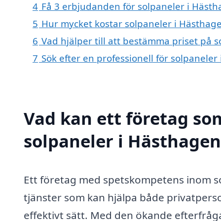
4
Få 3 erbjudanden för solpaneler i Hästh
5
Hur mycket kostar solpaneler i Hästhag
6
Vad hjälper till att bestämma priset på 
7
Sök efter en professionell för solpanele
Vad kan ett företag som
solpaneler i Hästhagen 
Ett företag med spetskompetens inom so
tjänster som kan hjälpa både privatperso
effektivt sätt. Med den ökande efterfråga