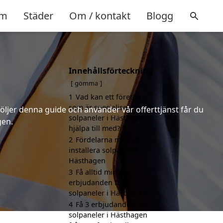
m
Städer
Om / kontakt
Blogg
Innehållsförteckning
gömma
1
Vad kan ett företag
som är specialiserat på
följer denna guide och använder vår offerttjänst får du
solpaneler i Hästhagen
gen.
hjälpa till med?
2
Fördelarna med att
installera solpaneler i
Hästhagen
3
Få alltid minst 3
erbjudanden för
solpaneler i Hästhagen
4
Få 3 erbjudanden för
solpaneler i Hästhagen