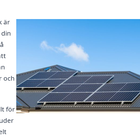
k är
 din
på
att
an
r och
t för
juder
elt