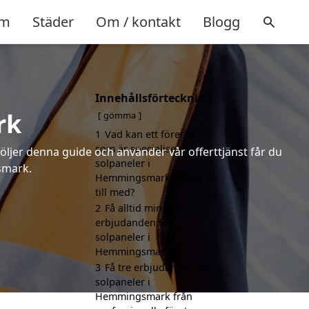
m
Städer
Om / kontakt
Blogg
Innehållsförteckning
rk
gömma
1
Vad kan ett företag
som är specialiserat på
följer denna guide och använder vår offerttjänst får du
solpaneler i
smark.
Hemmingsmark hjälpa
till med?
2
Få alltid minst 3
erbjudanden för
solpaneler i
Hemmingsmark
3
Få tre erbjudanden för
solpaneler i
Hemmingsmark från