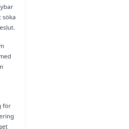
rnybar
t söka
eslut.
om
 med
om
 för
ering
get