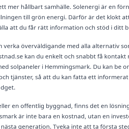
ill ett mer hållbart samhälle. Solenergi är en fö
lningen till grön energi. Därför är det klokt at
älla att du får rätt information och stöd i ditt b
kan verka överväldigande med alla alternativ s
stnad.se kan du enkelt och snabbt få kontakt
r med solpaneler i Hemmingsmark. Du kan be 
ch tjänster, så att du kan fatta ett informerat
udget.
ler en offentlig byggnad, finns det en lösning
gsmark är inte bara en kostnad, utan en invest
 nästa generation. Tveka inte att ta första ste