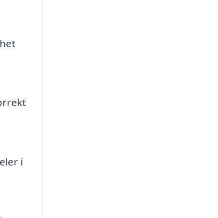
ghet
orrekt
ler i