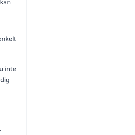
 kan
enkelt
u inte
 dig
v