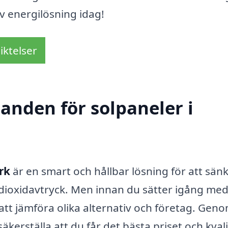
 energilösning idag!
iktelser
danden för solpaneler i
rk
är en smart och hållbar lösning för att sän
ldioxidavtryck. Men innan du sätter igång me
id att jämföra olika alternativ och företag. Geno
erställa att du får det bästa priset och kval