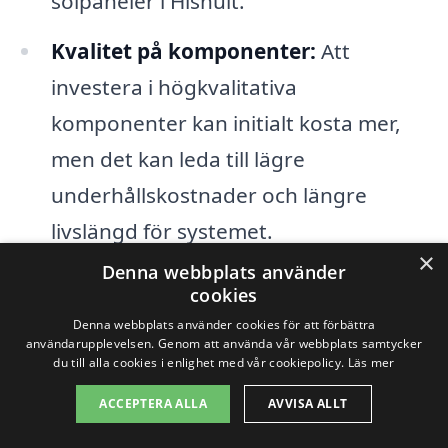
solpaneler i Hishult.
Kvalitet på komponenter:
Att
investera i högkvalitativa
komponenter kan initialt kosta mer,
men det kan leda till lägre
underhållskostnader och längre
livslängd för systemet.
×
Denna webbplats använder
Genom att jämföra olika alternativ och få
cookies
Denna webbplats använder cookies för att förbättra
offerter från lokala leverantörer kan du
användarupplevelsen. Genom att använda vår webbplats samtycker
hitta det mest kostnadseffektiva
du till alla cookies i enlighet med vår cookiepolicy.
Läs mer
alternativet för solpaneler i Hishult. På
ACCEPTERA ALLA
AVVISA ALLT
solpaneler-kostnad.se gör vi det enkelt