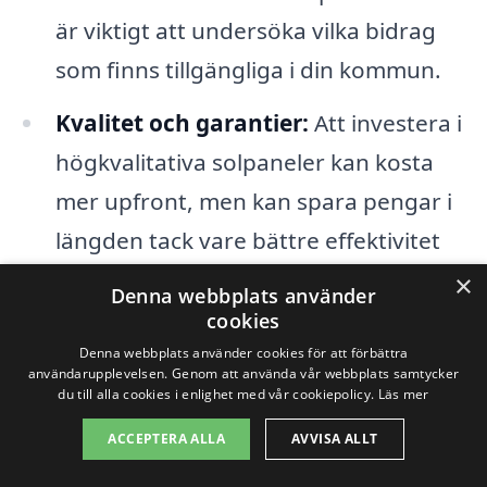
är viktigt att undersöka vilka bidrag
som finns tillgängliga i din kommun.
Kvalitet och garantier:
Att investera i
högkvalitativa solpaneler kan kosta
mer upfront, men kan spara pengar i
längden tack vare bättre effektivitet
och längre livslängd.
×
Denna webbplats använder
cookies
Det är också viktigt att tänka på
Denna webbplats använder cookies för att förbättra
användarupplevelsen. Genom att använda vår webbplats samtycker
installationsprocessen och de lokala
du till alla cookies i enlighet med vår cookiepolicy.
Läs mer
väderförhållandena i Hogstad. Områdets
ACCEPTERA ALLA
AVVISA ALLT
solförhållanden kan påverka hur mycket