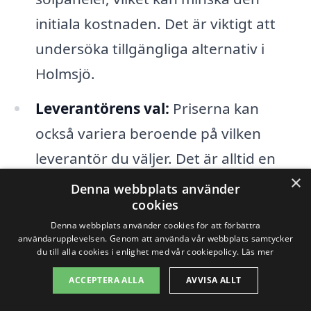
initiala kostnaden. Det är viktigt att
undersöka tillgängliga alternativ i
Holmsjö.
Leverantörens val:
Priserna kan
också variera beroende på vilken
leverantör du väljer. Det är alltid en
×
god idé att jämföra olika företag som
Denna webbplats använder
cookies
erbjuder solpaneler i Holmsjö för att
Denna webbplats använder cookies för att förbättra
hitta det bästa erbjudandet.
användarupplevelsen. Genom att använda vår webbplats samtycker
du till alla cookies i enlighet med vår cookiepolicy.
Läs mer
När du överväger att installera solpaneler
ACCEPTERA ALLA
AVVISA ALLT
i Holmsjö är det viktigt att ta tid till att leta