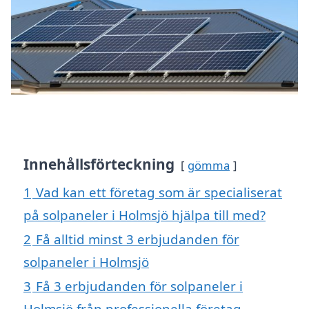
Innehållsförteckning
gömma
1
Vad kan ett företag som är specialiserat
på solpaneler i Holmsjö hjälpa till med?
2
Få alltid minst 3 erbjudanden för
solpaneler i Holmsjö
3
Få 3 erbjudanden för solpaneler i
Holmsjö från professionella företag