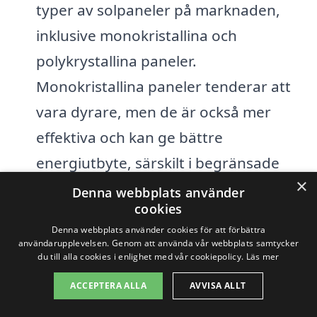
typer av solpaneler på marknaden,
inklusive monokristallina och
polykrystallina paneler.
Monokristallina paneler tenderar att
vara dyrare, men de är också mer
effektiva och kan ge bättre
energiutbyte, särskilt i begränsade
×
utrymmen.
Denna webbplats använder
cookies
Installationskostnader:
Kostnaderna
Denna webbplats använder cookies för att förbättra
användarupplevelsen. Genom att använda vår webbplats samtycker
för installation kan variera beroende
du till alla cookies i enlighet med vår cookiepolicy.
Läs mer
på företag, specifik utrustning och
ACCEPTERA ALLA
AVVISA ALLT
arbetets komplexitet. Det kan vara bra