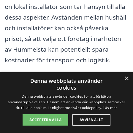
en lokal installatör som tar hänsyn till alla
dessa aspekter. Avstånden mellan hushåll
och installatörer kan också påverka
priset, så att välja ett företag i närheten
av Hummelsta kan potentiellt spara
kostnader för transport och logistik.
×
Typ av solpanel:
Monokristallina,
Denna webbplats använder
cookies
polykristallina eller tunnfilm.
Denna webbplats använder cookies för att förbättra
användarupplevelsen. Genom att använda vår webbplats samtycker
Installationens komplexitet:
Takets
du till alla cookies i enlighet med vår cookiepolicy.
Läs mer
lutning och tillgång.
ACCEPTERA ALLA
AVVISA ALLT
Stöd och bidrag:
Statliga