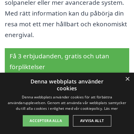
solpaneler eller mer avancerade system.
Med rätt information kan du påbörja din
resa mot ett mer hållbart och ekonomiskt
energival.
Få 3 erbjudanden, gratis och utan
förpliktelser
×
Denna webbplats använder
cookies
Sök efter en
Denna webbplats använder cookies för att förbättra
användarupplevelsen. Genom att använda vår webbplats samtycker
du till alla cookies i enlighet med vår cookiepolicy.
Läs mer
professionell för
ACCEPTERA ALLA
AVVISA ALLT
solpaneler i andra