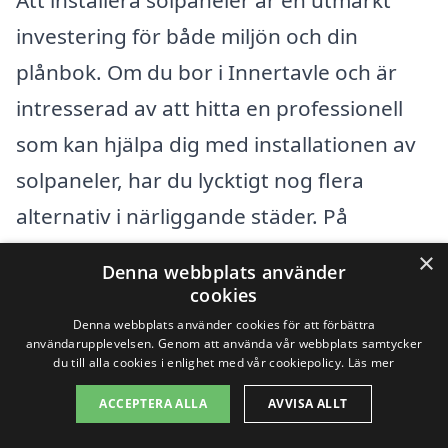
investering för både miljön och din
plånbok. Om du bor i Innertavle och är
intresserad av att hitta en professionell
som kan hjälpa dig med installationen av
solpaneler, har du lycktigt nog flera
alternativ i närliggande städer. På
solpaneler-kostnad.se gör vi det enkelt
×
Denna webbplats använder
för dig att få kontakt med pålitliga företag
cookies
som erbjuder solpaneler i Innertavle och
Denna webbplats använder cookies för att förbättra
användarupplevelsen. Genom att använda vår webbplats samtycker
dess omnejd.
du till alla cookies i enlighet med vår cookiepolicy.
Läs mer
ACCEPTERA ALLA
AVVISA ALLT
Innan du fattar ett beslut är det bra att