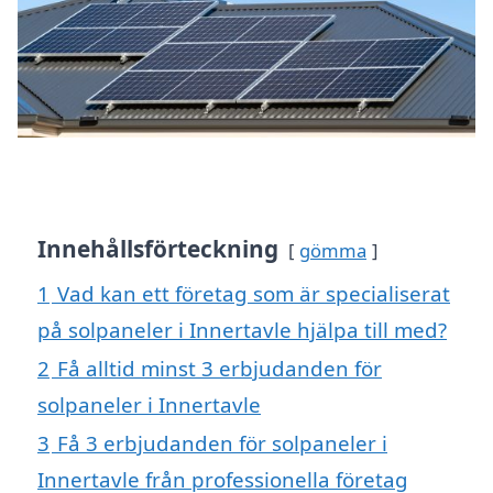
Innehållsförteckning
gömma
1
Vad kan ett företag som är specialiserat
på solpaneler i Innertavle hjälpa till med?
2
Få alltid minst 3 erbjudanden för
solpaneler i Innertavle
3
Få 3 erbjudanden för solpaneler i
Innertavle från professionella företag