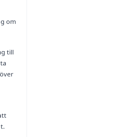
ing om
 till
tta
 över
att
t.