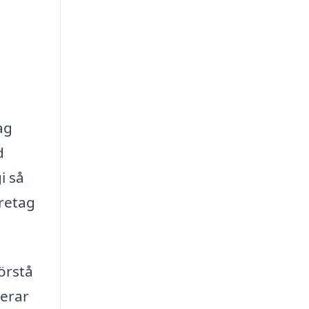
ag
d
i så
retag
örstå
derar