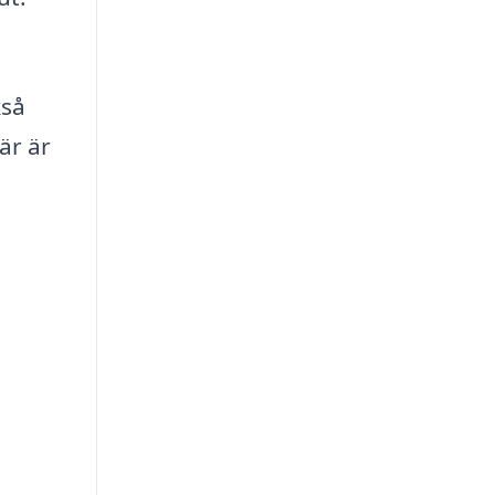
kså
är är