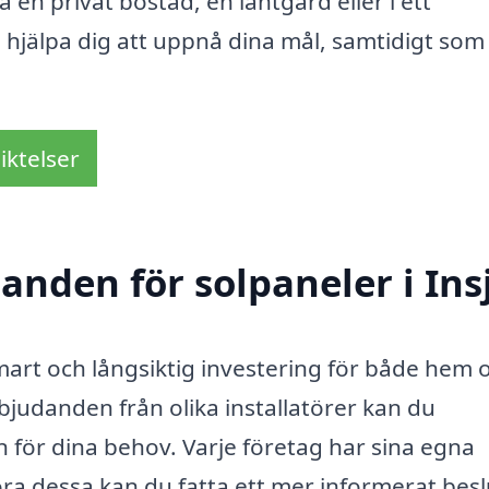
å en privat bostad, en lantgård eller i ett
 hjälpa dig att uppnå dina mål, samtidigt som
iktelser
danden för solpaneler i Ins
art och långsiktig investering för både hem 
judanden från olika installatörer kan du
n för dina behov. Varje företag har sina egna
ra dessa kan du fatta ett mer informerat besl