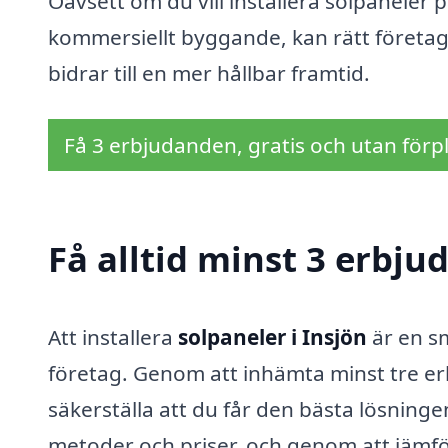
Oavsett om du vill installera solpaneler p
kommersiellt byggande, kan rätt företag
bidrar till en mer hållbar framtid.
Få 3 erbjudanden, gratis och utan förpl
Få alltid minst 3 erbju
Att installera
solpaneler i Insjön
är en sm
företag. Genom att inhämta minst tre erb
säkerställa att du får den bästa lösninge
metoder och priser, och genom att jämfö