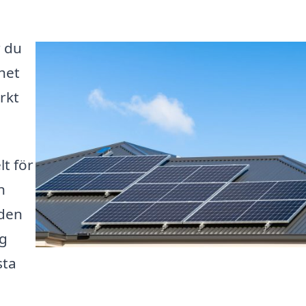
r du
het
rkt
lt för
n
nden
ig
sta