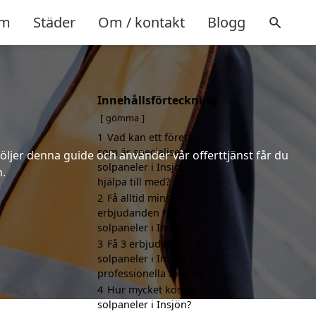
m
Städer
Om / kontakt
Blogg
Innehållsförteckning
gömma
1
Vad kan ett företag
som är specialiserat på
följer denna guide och använder vår offerttjänst får du
solpaneler i Insjön
n.
hjälpa till med?
2
Få alltid minst 3
erbjudanden för
solpaneler i Insjön
3
Få 3 erbjudanden för
solpaneler i Insjön från
professionella företag
4
Hur mycket kostar
solpaneler i Insjön?