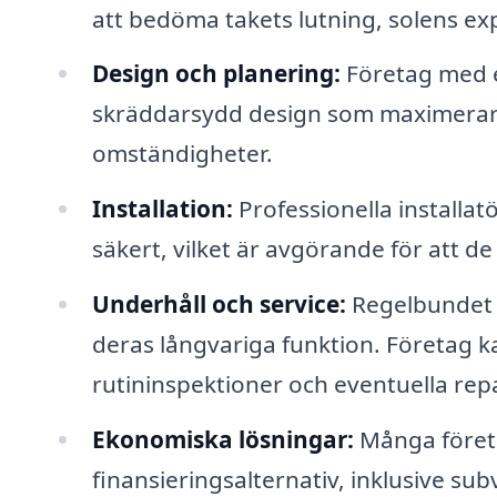
att bedöma takets lutning, solens ex
Design och planering:
Företag med e
skräddarsydd design som maximerar
omständigheter.
Installation:
Professionella installat
säkert, vilket är avgörande för att d
Underhåll och service:
Regelbundet un
deras långvariga funktion. Företag k
rutininspektioner och eventuella rep
Ekonomiska lösningar:
Många företa
finansieringsalternativ, inklusive sub