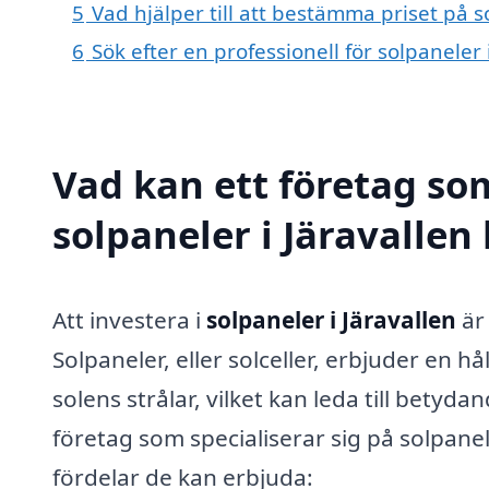
5
Vad hjälper till att bestämma priset på s
6
Sök efter en professionell för solpaneler
Vad kan ett företag som
solpaneler i Järavallen 
Att investera i
solpaneler i Järavallen
är 
Solpaneler, eller solceller, erbjuder en hå
solens strålar, vilket kan leda till bety
företag som specialiserar sig på solpane
fördelar de kan erbjuda: