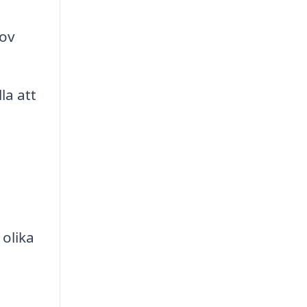
hov
la att
 olika
.