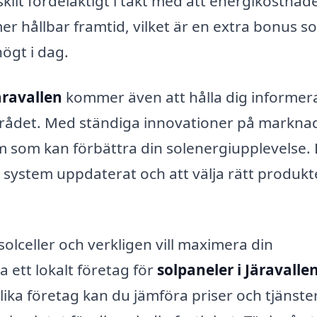
rskilt fördelaktigt i takt med att energikostnad
 mer hållbar framtid, vilket är en extra bonus s
ögt i dag.
äravallen
kommer även att hålla dig informer
rådet. Med ständiga innovationer på markna
em som kan förbättra din solenergiupplevelse.
itt system uppdaterat och att välja rätt produkt
solceller och verkligen vill maximera din
 ett lokalt företag för
solpaneler i Järavalle
lika företag kan du jämföra priser och tjänster