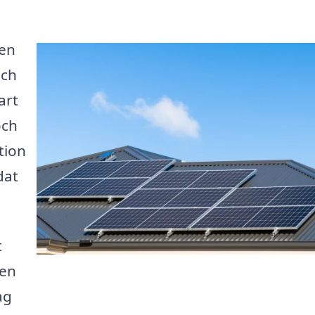
len
och
art
och
tion
dat
t
 en
ag