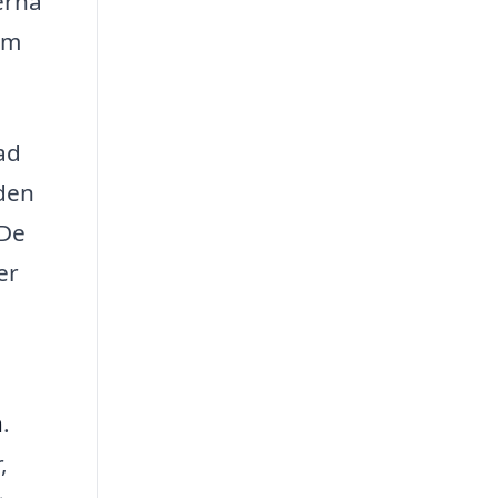
erna
om
ad
den
 De
er
n
.
,