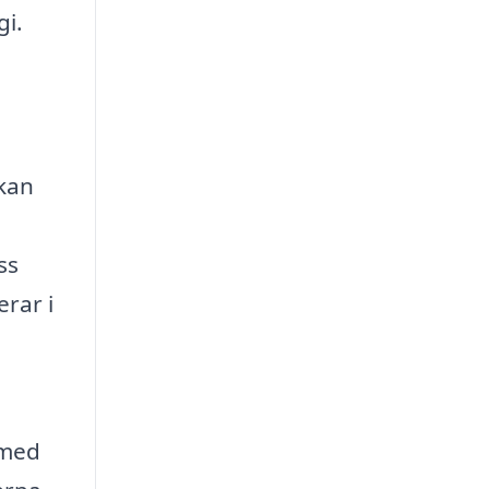
gi.
n
kan
ss
erar i
 med