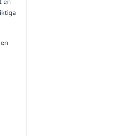
t en
iktiga
 en