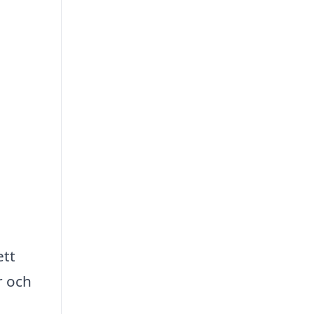
ett
r och