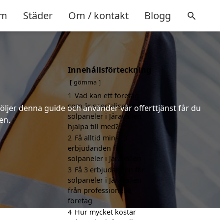
m
Städer
Om / kontakt
Blogg
Innehållsförteckning
gömma
1
Vad kan ett företag
som är specialiserat på
följer denna guide och använder vår offerttjänst får du
solpaneler i Järavallen
en.
hjälpa till med?
2
Få alltid minst 3
erbjudanden för
solpaneler i Järavallen
3
Få 3 erbjudanden för
solpaneler i Järavallen
från professionella
företag
4
Hur mycket kostar