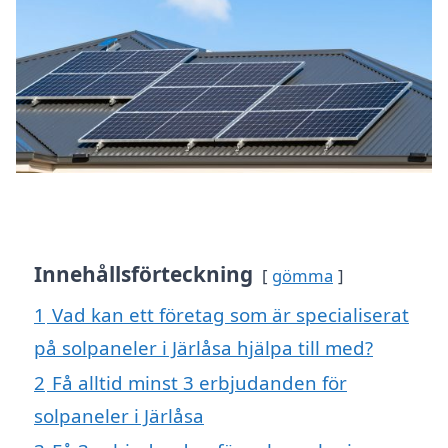
Innehållsförteckning
gömma
1
Vad kan ett företag som är specialiserat
på solpaneler i Järlåsa hjälpa till med?
2
Få alltid minst 3 erbjudanden för
solpaneler i Järlåsa