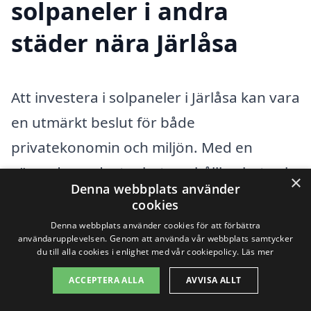
solpaneler i andra
städer nära Järlåsa
Att investera i solpaneler i Järlåsa kan vara
en utmärkt beslut för både
privatekonomin och miljön. Med en
växande medvetenhet om hållbarhet och
×
Denna webbplats använder
energikostnader, är det viktigt att hitta
cookies
rätt professionella som kan hjälpa dig
Denna webbplats använder cookies för att förbättra
användarupplevelsen. Genom att använda vår webbplats samtycker
med installation och rådgivning. Oavsett
du till alla cookies i enlighet med vår cookiepolicy.
Läs mer
om du är intresserad av att minimera dina
ACCEPTERA ALLA
AVVISA ALLT
elräkningar eller bidra till en grönare