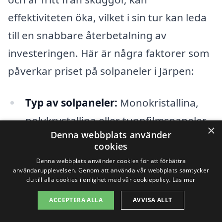
effektiviteten öka, vilket i sin tur kan leda
till en snabbare återbetalning av
investeringen. Här är några faktorer som
påverkar priset på solpaneler i Järpen:
Typ av solpaneler:
Monokristallina,
polykrystallina eller tunnfilmspaneler
×
Denna webbplats använder
har olika priser.
cookies
Installation:
Kostnaden för
Denna webbplats använder cookies för att förbättra
användarupplevelsen. Genom att använda vår webbplats samtycker
installation och om du väljer att göra
du till alla cookies i enlighet med vår cookiepolicy.
Läs mer
det själv eller anlita en expert.
ACCEPTERA ALLA
AVVISA ALLT