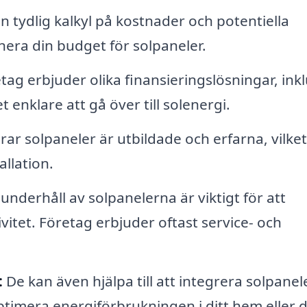
 tydlig kalkyl på kostnader och potentiella
nera din budget för solpaneler.
ag erbjuder olika finansieringslösningar, inkl
t enklare att gå över till solenergi.
rar solpaneler är utbildade och erfarna, vilket
allation.
nderhåll av solpanelerna är viktigt för att
ivitet. Företag erbjuder oftast service- och
:
De kan även hjälpa till att integrera solpane
optimera energiförbrukningen i ditt hem eller d