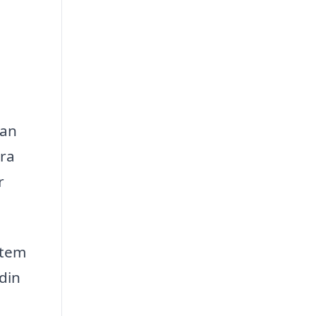
tan
era
r
stem
din