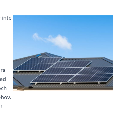
 inte
öra
Med
och
ehov.
!