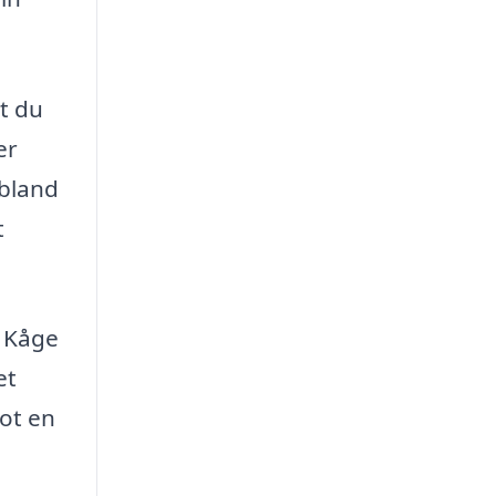
t du
er
 bland
t
i Kåge
et
mot en