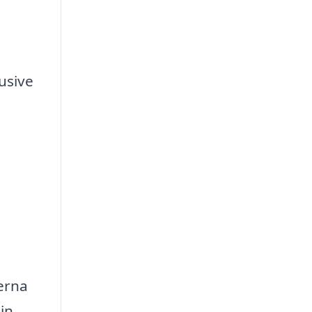
usive
lerna
in