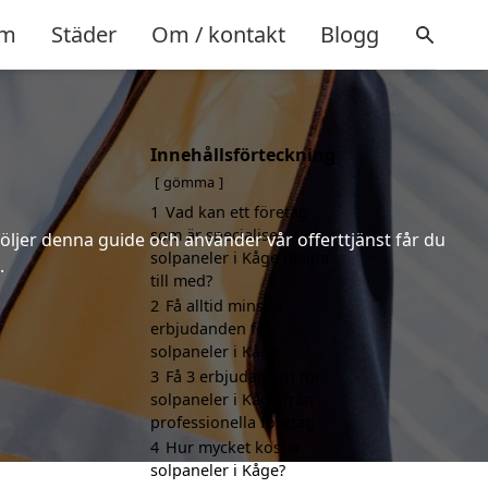
m
Städer
Om / kontakt
Blogg
Innehållsförteckning
gömma
1
Vad kan ett företag
som är specialiserat på
följer denna guide och använder vår offerttjänst får du
solpaneler i Kåge hjälpa
.
till med?
2
Få alltid minst 3
erbjudanden för
solpaneler i Kåge
3
Få 3 erbjudanden för
solpaneler i Kåge från
professionella företag
4
Hur mycket kostar
solpaneler i Kåge?