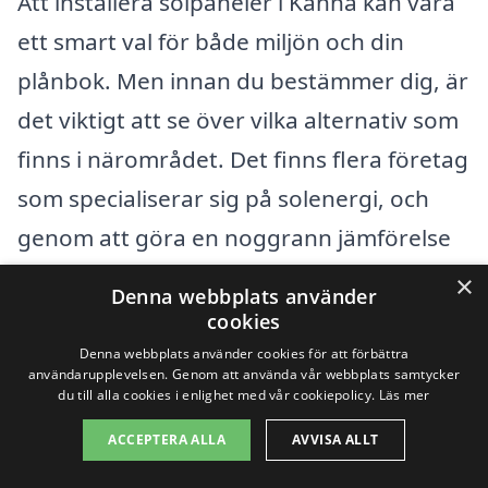
Att installera solpaneler i Kånna kan vara
ett smart val för både miljön och din
plånbok. Men innan du bestämmer dig, är
det viktigt att se över vilka alternativ som
finns i närområdet. Det finns flera företag
som specialiserar sig på solenergi, och
genom att göra en noggrann jämförelse
kan du hitta det bästa erbjudandet för
×
Denna webbplats använder
dina behov. Om du inte hittar exakt vad
cookies
du söker i Kånna, kan det vara värt att
Denna webbplats använder cookies för att förbättra
användarupplevelsen. Genom att använda vår webbplats samtycker
titta på företag i närliggande städer
du till alla cookies i enlighet med vår cookiepolicy.
Läs mer
såsom:
ACCEPTERA ALLA
AVVISA ALLT