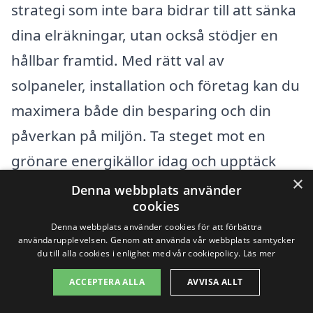
strategi som inte bara bidrar till att sänka
dina elräkningar, utan också stödjer en
hållbar framtid. Med rätt val av
solpaneler, installation och företag kan du
maximera både din besparing och din
påverkan på miljön. Ta steget mot en
grönare energikällor idag och upptäck
×
fördelarna med solpaneler i Killeberg!
Denna webbplats använder
cookies
Denna webbplats använder cookies för att förbättra
Få 3 erbjudanden, gratis och utan
användarupplevelsen. Genom att använda vår webbplats samtycker
du till alla cookies i enlighet med vår cookiepolicy.
Läs mer
förpliktelser
ACCEPTERA ALLA
AVVISA ALLT