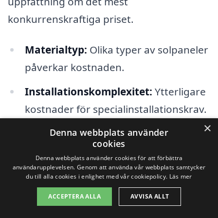
uppfattning om det mest
konkurrenskraftiga priset.
Materialtyp:
Olika typer av solpaneler
påverkar kostnaden.
Installationskomplexitet:
Ytterligare
kostnader för specialinstallationskrav.
×
Arbetskraft:
Priser kan variera
Denna webbplats använder
cookies
beroende på valt företag.
Denna webbplats använder cookies för att förbättra
användarupplevelsen. Genom att använda vår webbplats samtycker
Stödprogram:
Eventuella statliga
du till alla cookies i enlighet med vår cookiepolicy.
Läs mer
bidrag kan påverka den totala
ACCEPTERA ALLA
AVVISA ALLT
kostnaden.