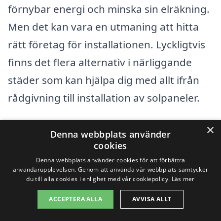
förnybar energi och minska sin elräkning.
Men det kan vara en utmaning att hitta
rätt företag för installationen. Lyckligtvis
finns det flera alternativ i närliggande
städer som kan hjälpa dig med allt ifrån
rådgivning till installation av solpaneler.
×
När du letar efter professionella företag
Denna webbplats använder
cookies
som erbjuder solpaneler i Läby, överväg
Denna webbplats använder cookies för att förbättra
att även kolla in företag i dessa
användarupplevelsen. Genom att använda vår webbplats samtycker
du till alla cookies i enlighet med vår cookiepolicy.
Läs mer
närliggande städer:
ACCEPTERA ALLA
AVVISA ALLT
Uppsala