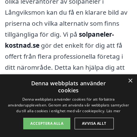
olika leverantörer av solpaneler i
Långviksmon kan du få en klarare bild av
priserna och vilka alternativ som finns
tillgängliga för dig. Vi på
solpaneler-
kostnad.se
gör det enkelt för dig att få
offert från flera professionella företag i
ditt närområde. Detta kan hjälpa dig att
fatta ett informerat beslut baserat på
×
Denna webbplats använder
dina behov och budget.
cookies
Denna webbplats använder cookies för att förbättra
användarupplevelsen. Genom att använda vår webbplats samtycker
Att investera i solpaneler är inte bara ett
du till alla cookies i enlighet med vår cookiepolicy.
Läs mer
steg mot mer hållbar energi, utan det kan
ACCEPTERA ALLA
AVVISA ALLT
också leda till lägre elräkningar på lång