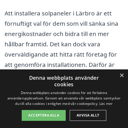
Att installera solpaneler i Lärbro är ett
förnuftigt val för dem som vill sänka sina
energikostnader och bidra till en mer
hållbar framtid. Det kan dock vara
överväldigande att hitta rätt företag för
att genomföra installationen. Därför är
×
det en bra idé att också överväga företag
Denna webbplats använder
cookies
som ligger i nära liggande städer. Här är
Denna webbplats använder cookies för att förbättra
några städer i närheten av Lärbro där du
användarupplevelsen. Genom att använda vår webbplats samtycker
du till alla cookies i enlighet med vår cookiepolicy.
Läs mer
kan hitta specialister på solpaneler:
ACCEPTERA ALLA
AVVISA ALLT
Visby