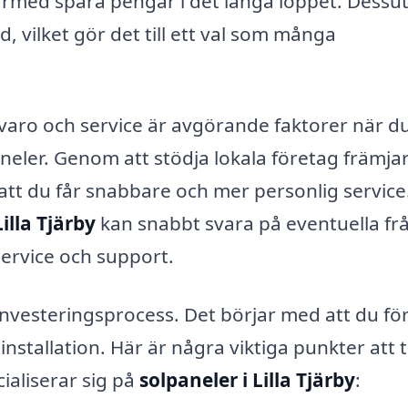
ärmed spara pengar i det långa loppet. Dess
d, vilket gör det till ett val som många
rvaro och service är avgörande faktorer när d
paneler. Genom att stödja lokala företag främja
att du får snabbare och mer personlig service.
Lilla Tjärby
kan snabbt svara på eventuella fr
service och support.
 investeringsprocess. Det börjar med att du fö
installation. Här är några viktiga punkter att 
ialiserar sig på
solpaneler i Lilla Tjärby
: