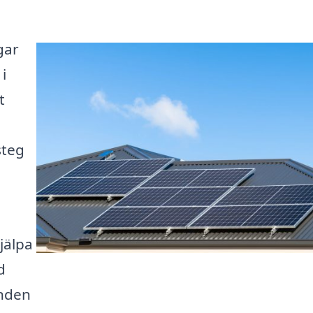
gar
i
t
steg
jälpa
d
anden