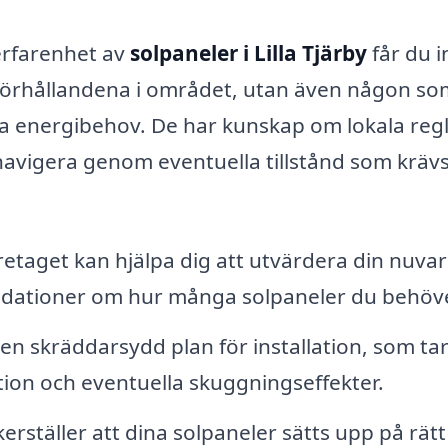
erfarenhet av
solpaneler i Lilla Tjärby
får du i
 förhållandena i området, utan även någon so
a energibehov. De har kunskap om lokala reg
navigera genom eventuella tillstånd som krävs
etaget kan hjälpa dig att utvärdera din nuva
ationer om hur många solpaneler du behöve
n skräddarsydd plan för installation, som ta
ition och eventuella skuggningseffekter.
erställer att dina solpaneler sätts upp på rätt