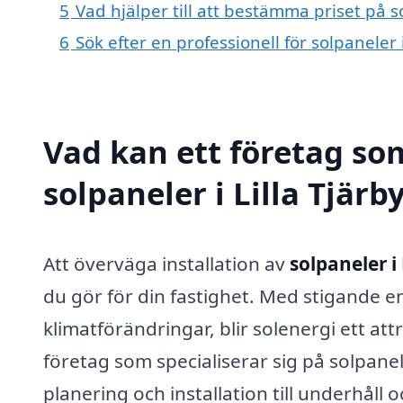
5
Vad hjälper till att bestämma priset på so
6
Sök efter en professionell för solpaneler 
Vad kan ett företag som
solpaneler i Lilla Tjärb
Att överväga installation av
solpaneler i 
du gör för din fastighet. Med stigande e
klimatförändringar, blir solenergi ett att
företag som specialiserar sig på solpane
planering och installation till underhåll o