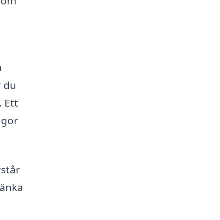
utom
u
r du
 Ett
ågor
rstår
tänka