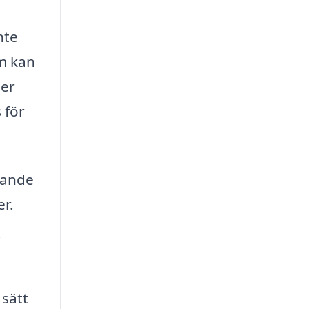
nte
m kan
ler
 för
rande
r.
r
 sätt