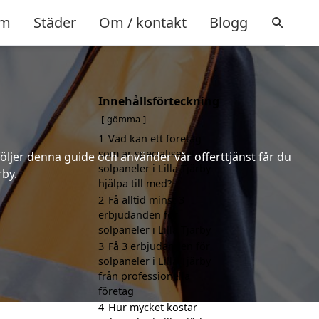
m
Städer
Om / kontakt
Blogg
Innehållsförteckning
gömma
1
Vad kan ett företag
som är specialiserat på
följer denna guide och använder vår offerttjänst får du
solpaneler i Lilla Tjärby
rby.
hjälpa till med?
2
Få alltid minst 3
erbjudanden för
solpaneler i Lilla Tjärby
3
Få 3 erbjudanden för
solpaneler i Lilla Tjärby
från professionella
företag
4
Hur mycket kostar