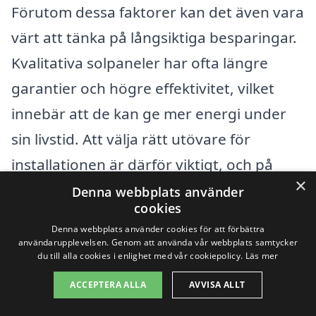
Förutom dessa faktorer kan det även vara
värt att tänka på långsiktiga besparingar.
Kvalitativa solpaneler har ofta längre
garantier och högre effektivitet, vilket
innebär att de kan ge mer energi under
sin livstid. Att välja rätt utövare för
installationen är därför viktigt, och på
×
solpaneler-kostnad.se kan du enkelt hitta
Denna webbplats använder
cookies
företag som erbjuder konkurrenskraftiga
Denna webbplats använder cookies för att förbättra
erbjudanden och professionell
användarupplevelsen. Genom att använda vår webbplats samtycker
du till alla cookies i enlighet med vår cookiepolicy.
Läs mer
installation. Att begära flera offerter kan
ACCEPTERA ALLA
AVVISA ALLT
också vara ett smart sätt att säkerställa