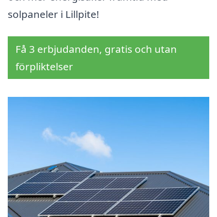
solpaneler i Lillpite!
Få 3 erbjudanden, gratis och utan
förpliktelser