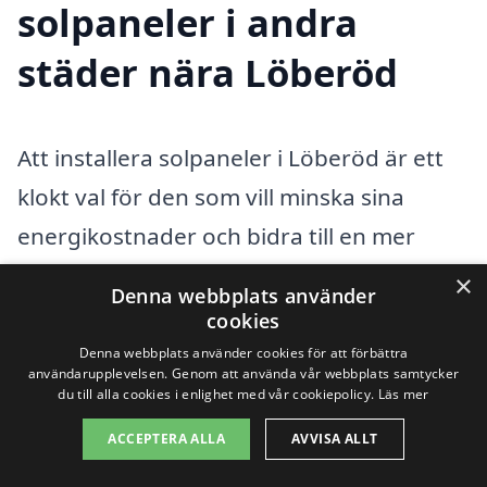
solpaneler i andra
städer nära Löberöd
Att installera solpaneler i Löberöd är ett
klokt val för den som vill minska sina
energikostnader och bidra till en mer
hållbar framtid. Men för att få bästa
×
Denna webbplats använder
möjliga service och pris är det viktigt att
cookies
hitta en professionell som har erfarenhet
Denna webbplats använder cookies för att förbättra
användarupplevelsen. Genom att använda vår webbplats samtycker
och kompetens inom området. I närheten
du till alla cookies i enlighet med vår cookiepolicy.
Läs mer
av Löberöd finns flera städer där du kan
ACCEPTERA ALLA
AVVISA ALLT
hitta företag som erbjuder installation av