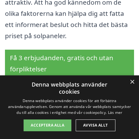
attraktiv. Att ha god kännedom om de
olika faktorerna kan hjälpa dig att fatta
ett informerat beslut och hitta det bästa
priset på solpaneler.
Få 3 erbjudanden, gratis och utan
förpliktelser
×
Denna webbplats använder
cookies
Sök efter en
Denna webbplats använder cookies för att förbättra
användarupplevelsen. Genom att använda vår webbplats samtycker
du till alla cookies i enlighet med vår cookiepolicy.
Läs mer
professionell för
ACCEPTERA ALLA
AVVISA ALLT
solpaneler i andra