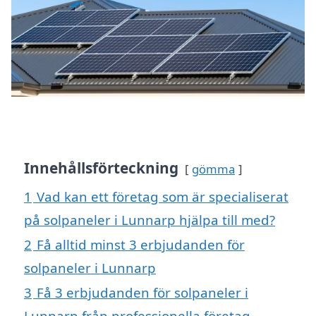
Innehållsförteckning
gömma
1
Vad kan ett företag som är specialiserat
på solpaneler i Lunnarp hjälpa till med?
2
Få alltid minst 3 erbjudanden för
solpaneler i Lunnarp
3
Få 3 erbjudanden för solpaneler i
Lunnarp från professionella företag