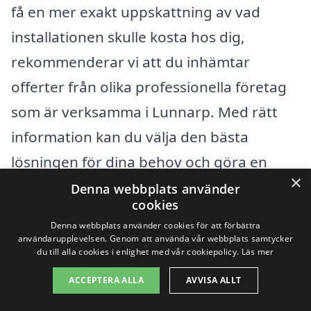
få en mer exakt uppskattning av vad
installationen skulle kosta hos dig,
rekommenderar vi att du inhämtar
offerter från olika professionella företag
som är verksamma i Lunnarp. Med rätt
information kan du välja den bästa
lösningen för dina behov och göra en
×
hållbar investering i din fastighet.
Denna webbplats använder
cookies
Denna webbplats använder cookies för att förbättra
Få 3 erbjudanden, gratis och utan
användarupplevelsen. Genom att använda vår webbplats samtycker
du till alla cookies i enlighet med vår cookiepolicy.
Läs mer
förpliktelser
ACCEPTERA ALLA
AVVISA ALLT