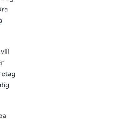
öra
å
ill
er
retag
idig
lpa