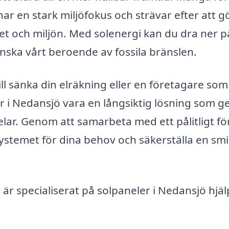
r en stark miljöfokus och strävar efter att g
et och miljön. Med solenergi kan du dra ner p
minska vårt beroende av fossila bränslen.
 sänka din elräkning eller en företagare som v
 i Nedansjö vara en långsiktig lösning som g
ar. Genom att samarbeta med ett pålitligt fö
 systemet för dina behov och säkerställa en sm
r specialiserat på solpaneler i Nedansjö hjä