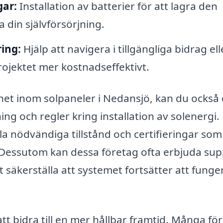
gar:
Installation av batterier för att lagra den
 din självförsörjning.
ing:
Hjälp att navigera i tillgängliga bidrag ell
projektet mer kostnadseffektivt.
het inom solpaneler i Nedansjö, kan du också
ing och regler kring installation av solenergi.
 nödvändiga tillstånd och certifieringar som
 Dessutom kan dessa företag ofta erbjuda su
t säkerställa att systemet fortsätter att funge
att bidra till en mer hållbar framtid. Många fö