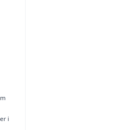
om
er i