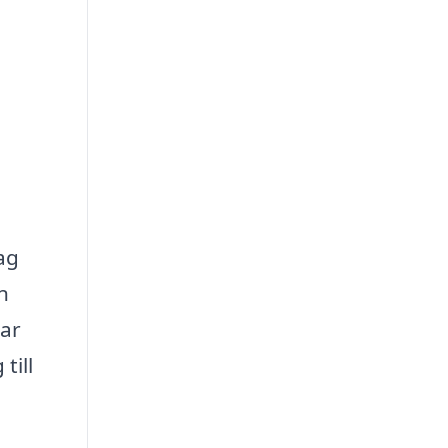
ag
n
bar
till