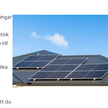
ningar
tisk
till
lika
tt du