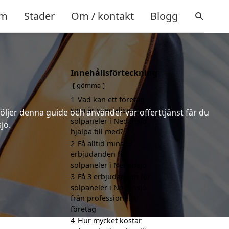
m
Städer
Om / kontakt
Blogg
Innehållsförteckning
gömma
1
Vad kan ett företag
som är specialiserat på
följer denna guide och använder vår offerttjänst får du
solpaneler i Nedansjö
jö.
hjälpa till med?
2
Få alltid minst 3
erbjudanden för
solpaneler i Nedansjö
3
Få 3 erbjudanden för
solpaneler i Nedansjö
från professionella
företag
4
Hur mycket kostar