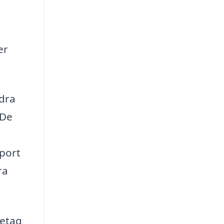
er
 dra
 De
pport
ra
retag