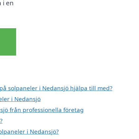
 i en
på solpaneler i Nedansjö hjälpa till med?
eler i Nedansjö
jö från professionella företag
?
solpaneler i Nedansjö?